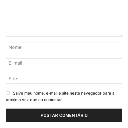
Comentário:
No
E-
mai
Sit
Salve meu nome, e-mail e site neste navegador para a
próxima vez que eu comentar.