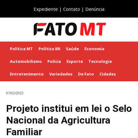
Expediente
|
Contato
|
Denúncia
Política MT
Política BR
Saúde
Economia
Automobilismo
Polícia
Esporte
Tecnologia
Entretenimento
Variedades
De Fato
Cidades
07/02/2022
Projeto institui em lei o Selo
Nacional da Agricultura
Familiar