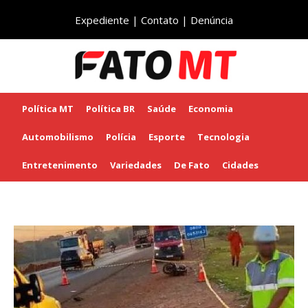
Expediente
|
Contato
|
Denúncia
Política MT
Política BR
Saúde
Economia
Automobilismo
Polícia
Esporte
Tecnologia
Entretenimento
Variedades
De Fato
Cidades
Início
Cidades