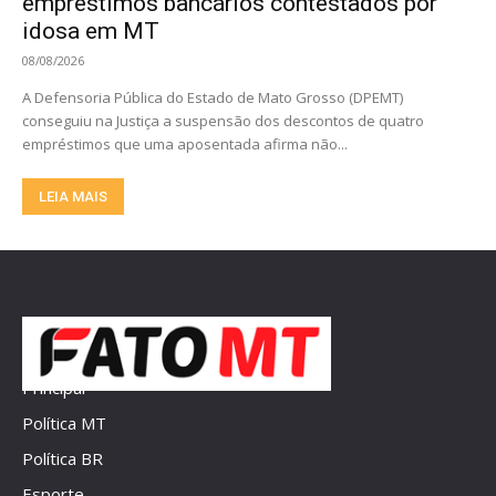
empréstimos bancários contestados por
idosa em MT
08/08/2026
A Defensoria Pública do Estado de Mato Grosso (DPEMT)
conseguiu na Justiça a suspensão dos descontos de quatro
empréstimos que uma aposentada afirma não...
LEIA MAIS
Principal
Política MT
Política BR
Esporte