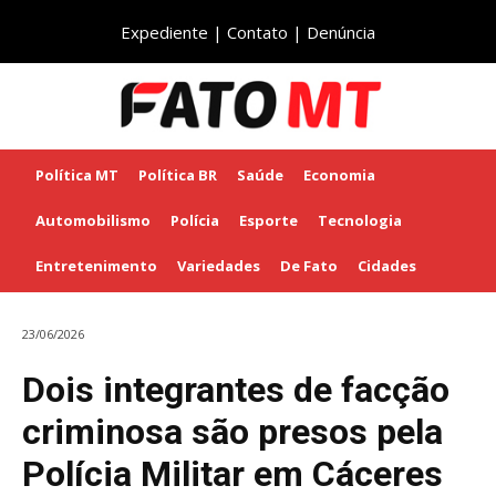
Expediente
|
Contato
|
Denúncia
Política MT
Política BR
Saúde
Economia
Automobilismo
Polícia
Esporte
Tecnologia
Entretenimento
Variedades
De Fato
Cidades
23/06/2026
Dois integrantes de facção
criminosa são presos pela
Polícia Militar em Cáceres