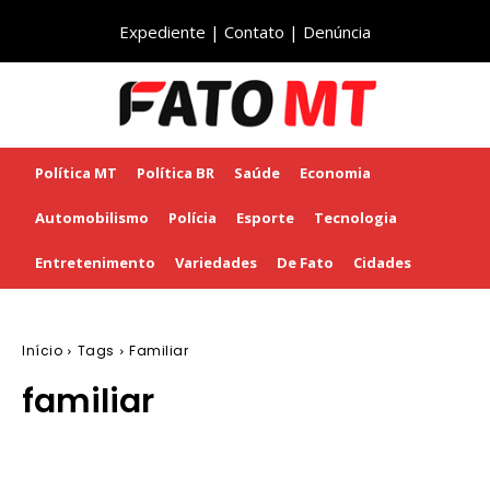
Expediente
|
Contato
|
Denúncia
Política MT
Política BR
Saúde
Economia
Automobilismo
Polícia
Esporte
Tecnologia
Entretenimento
Variedades
De Fato
Cidades
Início
Tags
Familiar
familiar