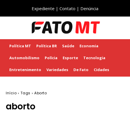
Expediente
|
Contato
|
Denúncia
Política MT
Política BR
Saúde
Economia
Automobilismo
Polícia
Esporte
Tecnologia
Entretenimento
Variedades
De Fato
Cidades
Início
Tags
Aborto
aborto