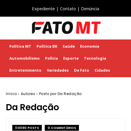
Expediente
|
Contato
|
Denúncia
Política MT
Política BR
Saúde
Economia
Automobilismo
Polícia
Esporte
Tecnologia
Entretenimento
Variedades
De Fato
Cidades
Início
Autores
Posts por Da Redação
Da Redação
114090 POSTS
0 COMENTÁRIOS