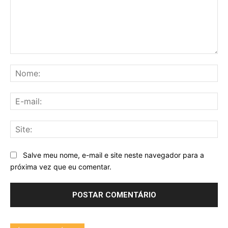
Comentário:
No
E-
mai
Sit
Salve meu nome, e-mail e site neste navegador para a
próxima vez que eu comentar.