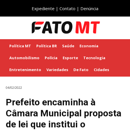
Expediente
|
Contato
|
Denúncia
Política MT
Política BR
Saúde
Economia
Automobilismo
Polícia
Esporte
Tecnologia
Entretenimento
Variedades
De Fato
Cidades
04/02/2022
Prefeito encaminha à
Câmara Municipal proposta
de lei que institui o