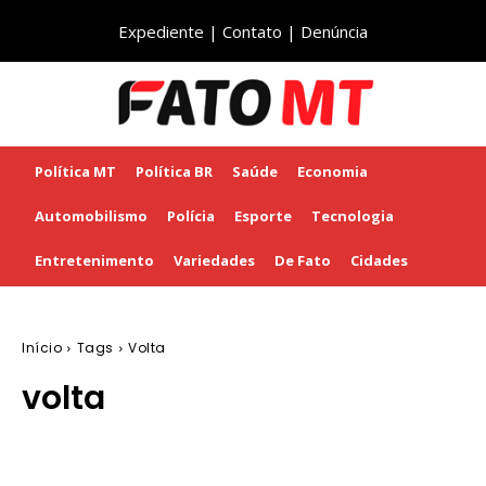
Expediente
|
Contato
|
Denúncia
Política MT
Política BR
Saúde
Economia
Automobilismo
Polícia
Esporte
Tecnologia
Entretenimento
Variedades
De Fato
Cidades
Início
Tags
Volta
volta