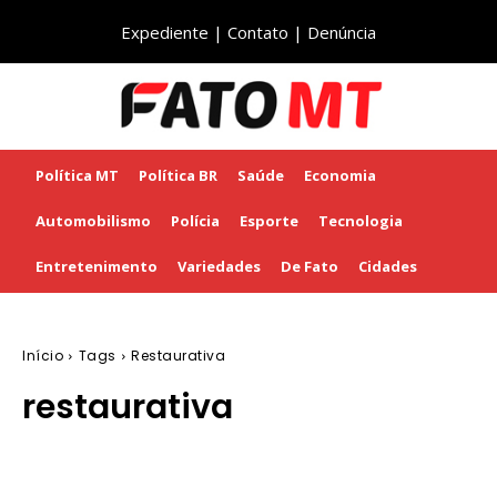
Expediente
|
Contato
|
Denúncia
Política MT
Política BR
Saúde
Economia
Automobilismo
Polícia
Esporte
Tecnologia
Entretenimento
Variedades
De Fato
Cidades
Início
Tags
Restaurativa
restaurativa