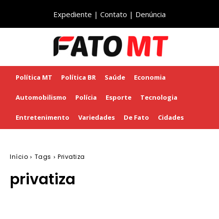
Expediente
|
Contato
|
Denúncia
Política MT
Política BR
Saúde
Economia
Automobilismo
Polícia
Esporte
Tecnologia
Entretenimento
Variedades
De Fato
Cidades
Início
Tags
Privatiza
privatiza