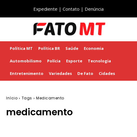
Expediente
|
Contato
|
Denúncia
Política MT
Política BR
Saúde
Economia
Automobilismo
Polícia
Esporte
Tecnologia
Entretenimento
Variedades
De Fato
Cidades
Início
Tags
Medicamento
medicamento