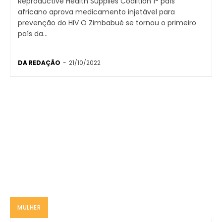
Reproductive Health Supplies Coalition 1° país
africano aprova medicamento injetável para
prevenção do HIV O Zimbabué se tornou o primeiro
país da...
DA REDAÇÃO
-
21/10/2022
MULHER