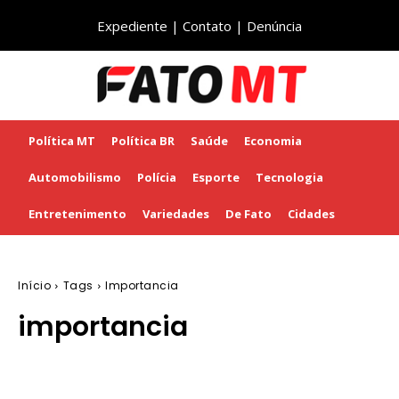
Expediente
|
Contato
|
Denúncia
Política MT
Política BR
Saúde
Economia
Automobilismo
Polícia
Esporte
Tecnologia
Entretenimento
Variedades
De Fato
Cidades
Início
Tags
Importancia
importancia