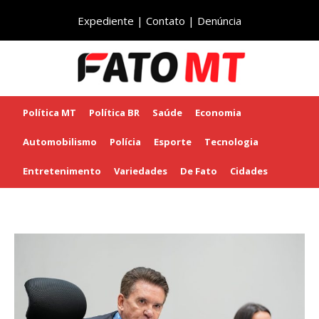
Expediente
|
Contato
|
Denúncia
Política MT
Política BR
Saúde
Economia
Automobilismo
Polícia
Esporte
Tecnologia
Entretenimento
Variedades
De Fato
Cidades
Início
Uncategorized