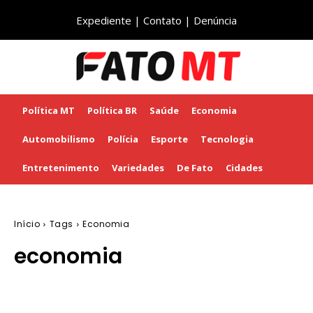
Expediente
|
Contato
|
Denúncia
Política MT
Política BR
Saúde
Economia
Automobilismo
Polícia
Esporte
Tecnologia
Entretenimento
Variedades
De Fato
Cidades
Início
Tags
Economia
economia