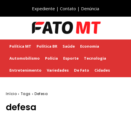
Expediente
|
Contato
|
Denúncia
Política MT
Política BR
Saúde
Economia
Automobilismo
Polícia
Esporte
Tecnologia
Entretenimento
Variedades
De Fato
Cidades
Início
Tags
Defesa
defesa