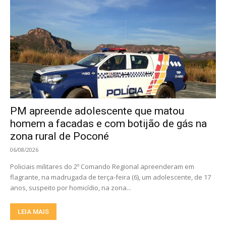
PM apreende adolescente que matou
homem a facadas e com botijão de gás na
zona rural de Poconé
06/08/2026
Policiais militares do 2º Comando Regional apreenderam em
flagrante, na madrugada de terça-feira (6), um adolescente, de 17
anos, suspeito por homicídio, na zona...
LEIA MAIS