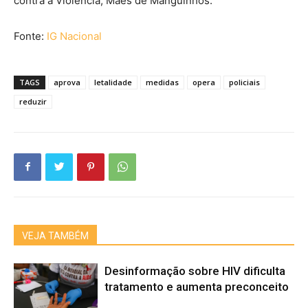
contra a Violência, Mães de Manguinhos.
Fonte:
IG Nacional
TAGS
aprova
letalidade
medidas
opera
policiais
reduzir
VEJA TAMBÉM
Desinformação sobre HIV dificulta
tratamento e aumenta preconceito