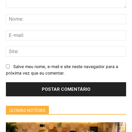
Comentário:
No
E-
mai
Sit
Salve meu nome, e-mail e site neste navegador para a
próxima vez que eu comentar.
ÚLTIMAS NOTÍCIAS