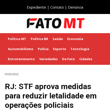
Expediente
|
Contato
|
Denúncia
Política MT
Política BR
Saúde
Economia
Automobilismo
Polícia
Esporte
Tecnologia
Entretenimento
Variedades
De Fato
Cidades
03/02/2022
RJ: STF aprova medidas
para reduzir letalidade em
operações policiais