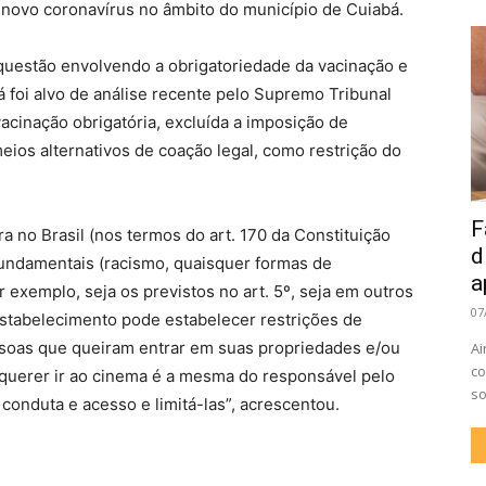
 novo coronavírus no âmbito do município de Cuiabá.
questão envolvendo a obrigatoriedade da vacinação e
já foi alvo de análise recente pelo Supremo Tribunal
vacinação obrigatória, excluída a imposição de
eios alternativos de coação legal, como restrição do
F
a no Brasil (nos termos do art. 170 da Constituição
d
fundamentais (racismo, quaisquer formas de
a
r exemplo, seja os previstos no art. 5º, seja em outros
07
 estabelecimento pode estabelecer restrições de
ssoas que queiram entrar em suas propriedades e/ou
Ai
co
 querer ir ao cinema é a mesma do responsável pelo
so
onduta e acesso e limitá-las”, acrescentou.