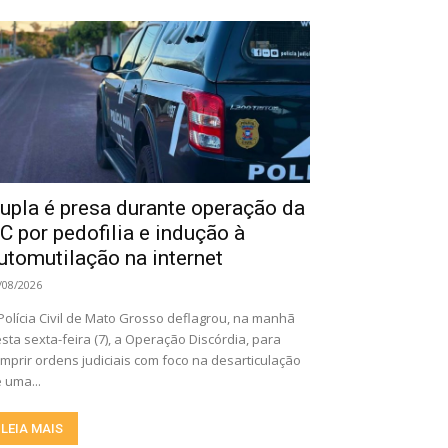
upla é presa durante operação da
C por pedofilia e indução à
utomutilação na internet
/08/2026
Polícia Civil de Mato Grosso deflagrou, na manhã
sta sexta-feira (7), a Operação Discórdia, para
mprir ordens judiciais com foco na desarticulação
 uma...
LEIA MAIS