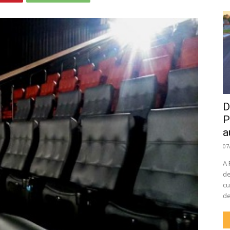
D
P
a
07
A 
de
cu
de