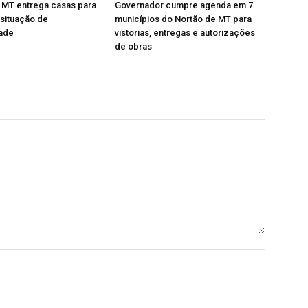
 MT entrega casas para
Governador cumpre agenda em 7
 situação de
municípios do Nortão de MT para
dade
vistorias, entregas e autorizações
de obras
Nome:
E-
mail: