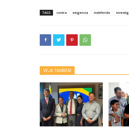
TAGS
contra
exigencia
indeferido
investi
VEJA TAMBÉM