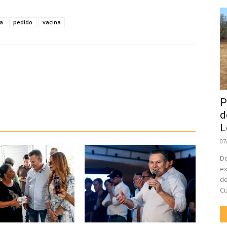
ga
pedido
vacina
P
d
L
07
Do
ex
de
Cu