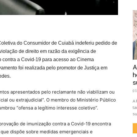
 Coletiva do Consumidor de Cuiabá indeferiu pedido de
violação de direito em razão da exigência de
 contra a Covid-19 para acesso ao Cinema
A
amento foi realizada pelo promotor de Justiça em
h
edes.
s
07
ntos apresentados pelo reclamante não viabilizam ou
cial ou extrajudicial”. O membro do Ministério Público
A 
ta
brou “ofensa a legítimo interesse coletivo”.
su
rovação de imunização contra a Covid-19 encontra
, que dispõe sobre medidas emergenciais e