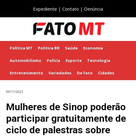
Expediente
|
Contato
|
Denúncia
Política MT
Política BR
Saúde
Economia
Automobilismo
Polícia
Esporte
Tecnologia
Entretenimento
Variedades
De Fato
Cidades
09/11/2023
Mulheres de Sinop poderão
participar gratuitamente de
ciclo de palestras sobre