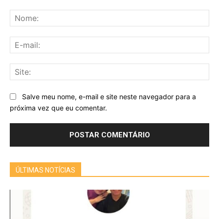
Comentário:
No
E-
mai
Sit
Salve meu nome, e-mail e site neste navegador para a
próxima vez que eu comentar.
ÚLTIMAS NOTÍCIAS