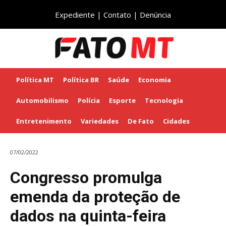
Expediente
|
Contato
|
Denúncia
Política MT
Política BR
Saúde
Economia
Automobilismo
Polícia
Esporte
Tecnologia
Entretenimento
Variedades
De Fato
Cidades
07/02/2022
Congresso promulga
emenda da proteção de
dados na quinta-feira