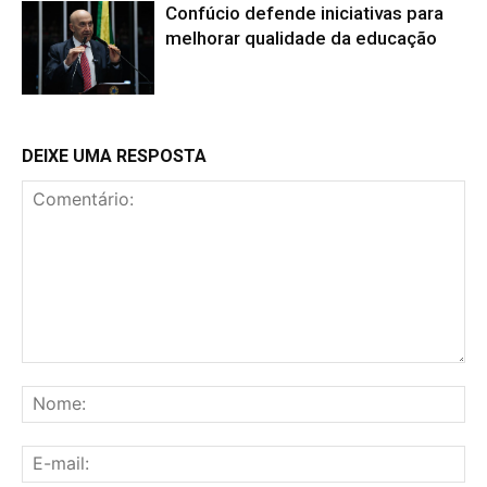
Confúcio defende iniciativas para
melhorar qualidade da educação
DEIXE UMA RESPOSTA
Comentário:
No
E-
mai