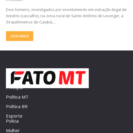
Dois homens, investigados por envolvimento em extração ilegal de
minério (cascalho), na zona rural de Santo Antônio de Leverger, a
34 quilômetros de Cuiabá,...
LEIA MAIS
Principal
Política MT
Política BR
Esporte
Polícia
Mulher