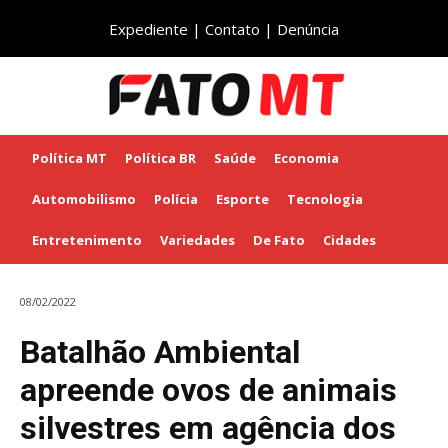
Expediente
|
Contato
|
Denúncia
Política MT
Política BR
Saúde
Economia
Automobilismo
Polícia
Esporte
Tecnologia
Entretenimento
Variedades
De Fato
Cidades
08/02/2022
Batalhão Ambiental
apreende ovos de animais
silvestres em agência dos