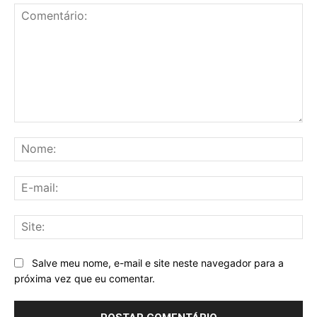
Comentário:
No
E-
mai
Sit
Salve meu nome, e-mail e site neste navegador para a
próxima vez que eu comentar.