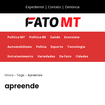
Expediente
|
Contato
|
Denúncia
Política MT
Política BR
Saúde
Economia
Automobilismo
Polícia
Esporte
Tecnologia
Entretenimento
Variedades
De Fato
Cidades
Início
Tags
Apreende
apreende