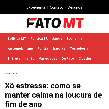
Expediente
|
Contato
|
Denúncia
Política MT
Política BR
Saúde
Economia
Automobilismo
Polícia
Esporte
Tecnologia
Entretenimento
Variedades
De Fato
Cidades
28/11/2023
Xô estresse: como se
manter calma na loucura de
fim de ano