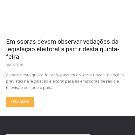
Emissoras devem observar vedações da
legislação eleitoral a partir desta quinta-
feira
06/08/2026
A partir desta quinta-feira (6), passam a vigorar novas restrições
previstas na legislação eleitoral para as emissoras de rádio e
televisão em todo o país....
LEIA MAIS