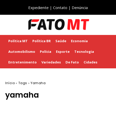
Expediente
|
Contato
|
Denúncia
Política MT
Política BR
Saúde
Economia
Automobilismo
Polícia
Esporte
Tecnologia
Entretenimento
Variedades
De Fato
Cidades
Início
Tags
Yamaha
yamaha