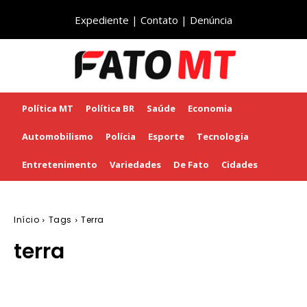
Expediente
|
Contato
|
Denúncia
Política MT
Política BR
Saúde
Economia
Automobilismo
Polícia
Esporte
Tecnologia
Entretenimento
Variedades
De Fato
Cidades
Início
Tags
Terra
terra