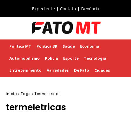
Expediente
|
Contato
|
Denúncia
Política MT
Política BR
Saúde
Economia
Automobilismo
Polícia
Esporte
Tecnologia
Entretenimento
Variedades
De Fato
Cidades
Início
Tags
Termeletricas
termeletricas