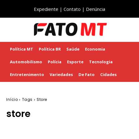
Expediente
|
Contato
|
Denúncia
Política MT
Política BR
Saúde
Economia
Automobilismo
Polícia
Esporte
Tecnologia
Entretenimento
Variedades
De Fato
Cidades
Início
Tags
Store
store