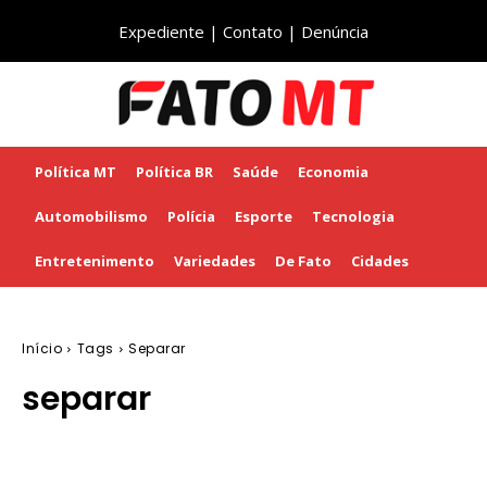
Expediente
|
Contato
|
Denúncia
Política MT
Política BR
Saúde
Economia
Automobilismo
Polícia
Esporte
Tecnologia
Entretenimento
Variedades
De Fato
Cidades
Início
Tags
Separar
separar