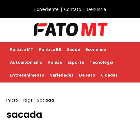
Expediente
|
Contato
|
Denúncia
Política MT
Política BR
Saúde
Economia
Automobilismo
Polícia
Esporte
Tecnologia
Entretenimento
Variedades
De Fato
Cidades
Início
Tags
Sacada
sacada