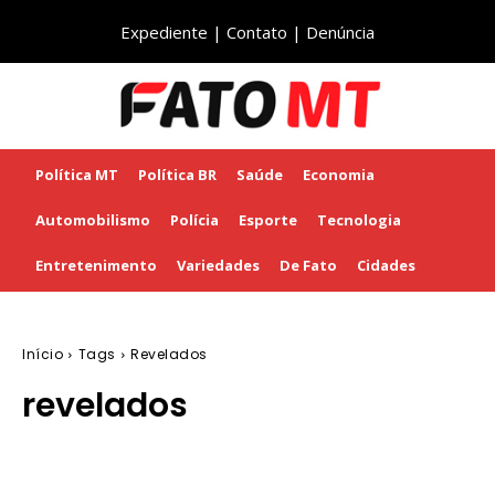
Expediente
|
Contato
|
Denúncia
Política MT
Política BR
Saúde
Economia
Automobilismo
Polícia
Esporte
Tecnologia
Entretenimento
Variedades
De Fato
Cidades
Início
Tags
Revelados
revelados