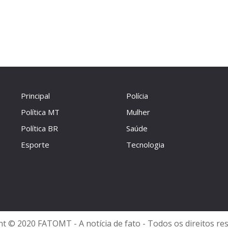
Principal
Polícia
Política MT
Mulher
Política BR
Saúde
Esporte
Tecnologia
t © 2020 FATOMT - A notícia de fato - Todos os direitos re