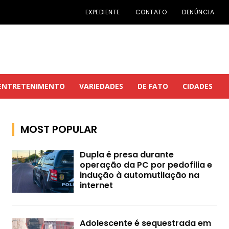
EXPEDIENTE
CONTATO
DENÚNCIA
ENTRETENIMENTO
VARIEDADES
DE FATO
CIDADES
MOST POPULAR
Dupla é presa durante
operação da PC por pedofilia e
indução à automutilação na
internet
Adolescente é sequestrada em