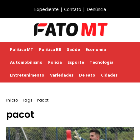
Expediente
|
Contato
|
Denúncia
Política MT
Política BR
Saúde
Economia
Automobilismo
Polícia
Esporte
Tecnologia
Entretenimento
Variedades
De Fato
Cidades
Início
Tags
Pacot
pacot