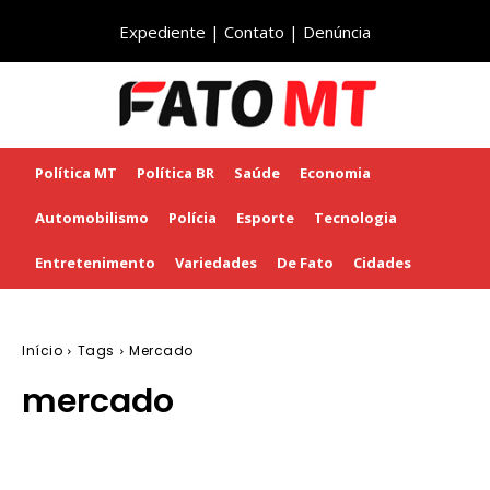
Expediente
|
Contato
|
Denúncia
Política MT
Política BR
Saúde
Economia
Automobilismo
Polícia
Esporte
Tecnologia
Entretenimento
Variedades
De Fato
Cidades
Início
Tags
Mercado
mercado