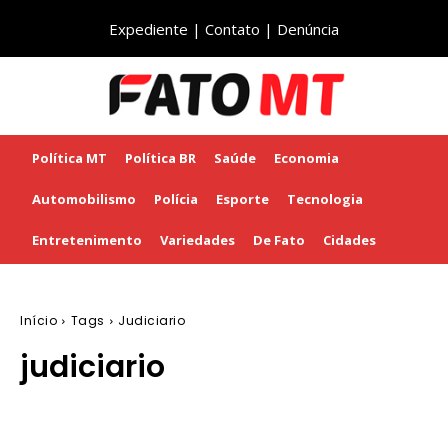
Expediente
|
Contato
|
Denúncia
Política MT
Política BR
Saúde
Economia
Automobilismo
Polícia
Esporte
Tecnologia
Entretenimento
Variedades
De Fato
Cidades
Início
Tags
Judiciario
judiciario