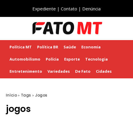
Expediente
|
Contato
|
Denúncia
Política MT
Política BR
Saúde
Economia
Automobilismo
Polícia
Esporte
Tecnologia
Entretenimento
Variedades
De Fato
Cidades
Início
Tags
Jogos
jogos