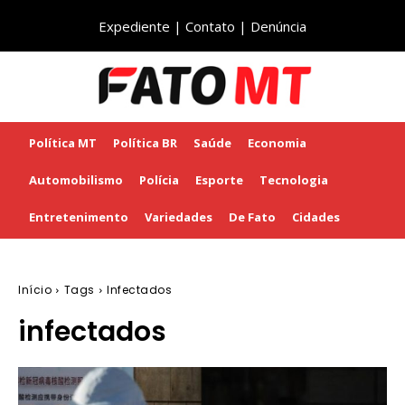
Expediente
|
Contato
|
Denúncia
Política MT
Política BR
Saúde
Economia
Automobilismo
Polícia
Esporte
Tecnologia
Entretenimento
Variedades
De Fato
Cidades
Início
Tags
Infectados
infectados