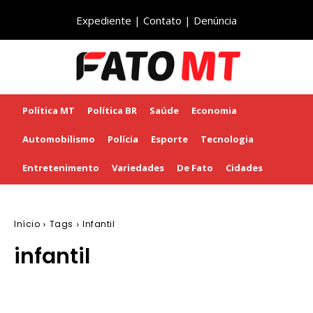
Expediente
|
Contato
|
Denúncia
Política MT
Política BR
Saúde
Economia
Automobilismo
Polícia
Esporte
Tecnologia
Entretenimento
Variedades
De Fato
Cidades
Início
Tags
Infantil
infantil