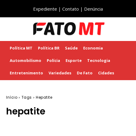
Expediente
|
Contato
|
Denúncia
Política MT
Política BR
Saúde
Economia
Automobilismo
Polícia
Esporte
Tecnologia
Entretenimento
Variedades
De Fato
Cidades
Início
Tags
Hepatite
hepatite