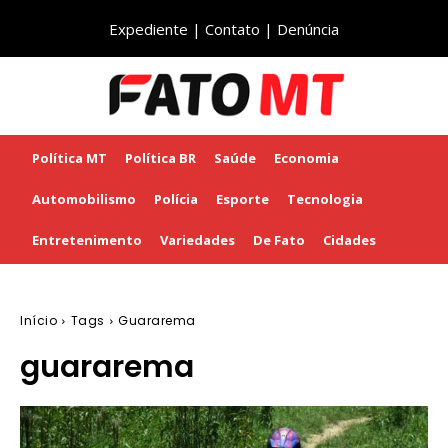
Expediente
|
Contato
|
Denúncia
Política MT
Política BR
Saúde
Economia
Automobilismo
Polícia
Esporte
Tecnologia
Entretenimento
Variedades
De Fato
Cidades
Início
Tags
Guararema
guararema