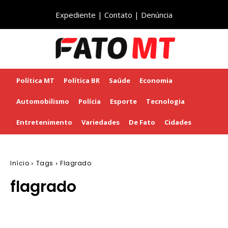
Expediente
|
Contato
|
Denúncia
Política MT
Política BR
Saúde
Economia
Automobilismo
Polícia
Esporte
Tecnologia
Entretenimento
Variedades
De Fato
Cidades
Início
Tags
Flagrado
flagrado