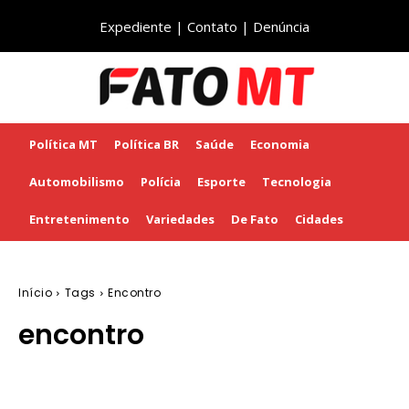
Expediente
|
Contato
|
Denúncia
Política MT
Política BR
Saúde
Economia
Automobilismo
Polícia
Esporte
Tecnologia
Entretenimento
Variedades
De Fato
Cidades
Início
Tags
Encontro
encontro