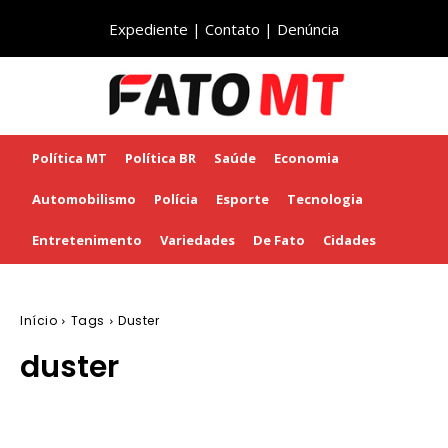
Expediente
|
Contato
|
Denúncia
Política MT
Política BR
Saúde
Economia
Automobilismo
Polícia
Esporte
Tecnologia
Entretenimento
Variedades
De Fato
Cidades
Início
Tags
Duster
duster