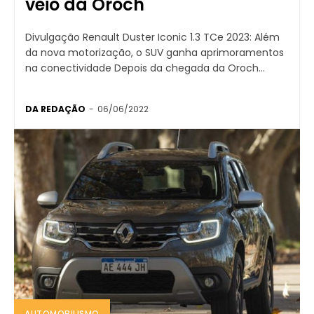
veio da Oroch
Divulgação Renault Duster Iconic 1.3 TCe 2023: Além
da nova motorização, o SUV ganha aprimoramentos
na conectividade Depois da chegada da Oroch...
DA REDAÇÃO
-
06/06/2022
AUTOMOBILISMO