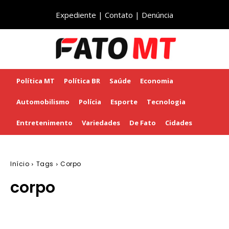
Expediente
|
Contato
|
Denúncia
Política MT
Política BR
Saúde
Economia
Automobilismo
Polícia
Esporte
Tecnologia
Entretenimento
Variedades
De Fato
Cidades
Início
Tags
Corpo
corpo