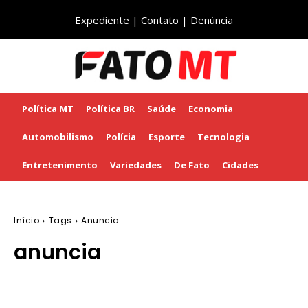
Expediente
|
Contato
|
Denúncia
Política MT
Política BR
Saúde
Economia
Automobilismo
Polícia
Esporte
Tecnologia
Entretenimento
Variedades
De Fato
Cidades
Início
Tags
Anuncia
anuncia