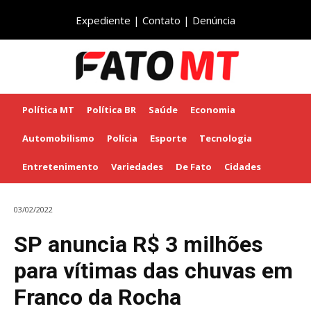
Expediente
|
Contato
|
Denúncia
Política MT
Política BR
Saúde
Economia
Automobilismo
Polícia
Esporte
Tecnologia
Entretenimento
Variedades
De Fato
Cidades
03/02/2022
SP anuncia R$ 3 milhões
para vítimas das chuvas em
Franco da Rocha