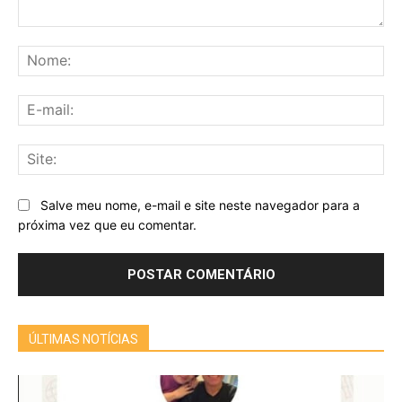
Comentário:
No
E-
mai
Sit
Salve meu nome, e-mail e site neste navegador para a
próxima vez que eu comentar.
ÚLTIMAS NOTÍCIAS