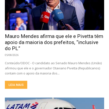
Mauro Mendes afirma que ele e Pivetta têm
apoio da maioria dos prefeitos, “inclusive
do PL”
05/08/2026
Conteúdo/ODOC - O candidato ao Senado Mauro Mendes (União)
afirmou que ele e o governador Otaviano Pivetta (Republicanos)
contam com o apoio da maioria dos...
LEIA MAIS