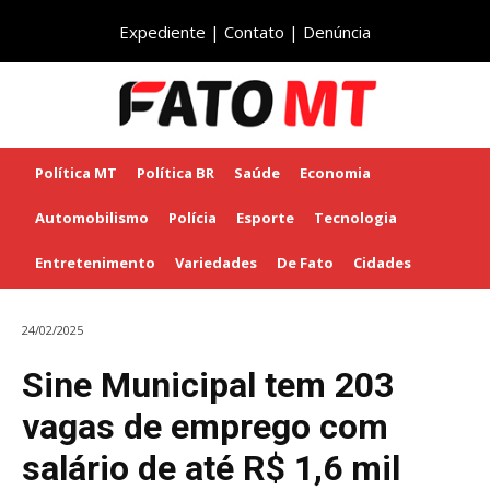
Expediente
|
Contato
|
Denúncia
Política MT
Política BR
Saúde
Economia
Automobilismo
Polícia
Esporte
Tecnologia
Entretenimento
Variedades
De Fato
Cidades
24/02/2025
Sine Municipal tem 203
vagas de emprego com
salário de até R$ 1,6 mil