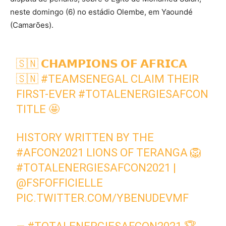
neste domingo (6) no estádio Olembe, em Yaoundé
(Camarões).
🇸🇳 𝗖𝗛𝗔𝗠𝗣𝗜𝗢𝗡𝗦 𝗢𝗙 𝗔𝗙𝗥𝗜𝗖𝗔
🇸🇳
#TEAMSENEGAL
CLAIM THEIR
FIRST-EVER
#TOTALENERGIESAFCON
TITLE 🤩
HISTORY WRITTEN BY THE
#AFCON2021
LIONS OF TERANGA 🦁
#TOTALENERGIESAFCON2021
|
@FSFOFFICIELLE
PIC.TWITTER.COM/YBENUDEVMF