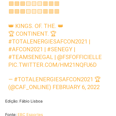
🟩🟩🟩🟨🟨🟨🟥🟥🟥
🟩🟩🟩🟨🟨🟨🟥🟥🟥
👑 KINGS. OF. THE. 👑
🏆 CONTINENT. 🏆
#TOTALENERGIESAFCON2021
|
#AFCON2021
|
#SENEGY
|
#TEAMSENEGAL
|
@FSFOFFICIELLE
PIC.TWITTER.COM/HM21NQFU6D
— #TOTALENERGIESAFCON2021 🏆
(@CAF_ONLINE)
FEBRUARY 6, 2022
Edição: Fábio Lisboa
Fonte:
EBC Esportes