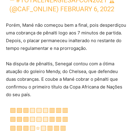
— #TOTALENERGIESAFCON2021 🏆
(@CAF_ONLINE)
FEBRUARY 6, 2022
Porém, Mané não começou bem a final, pois desperdiçou
uma cobrança de pênalti logo aos 7 minutos de partida.
Depois, o placar permaneceu inalterado no restante do
tempo regulamentar e na prorrogação.
Na disputa de pênaltis, Senegal contou com a ótima
atuação do goleiro Mendy, do Chelsea, que defendeu
duas cobranças. E coube a Mané cobrar o pênalti que
confirmou o primeiro título da Copa Africana de Nações
do seu país.
🟩🟩🟩🟨🟨🟨🟥🟥🟥
🟩🟩🟩🟨🟨🟨🟥🟥🟥
🟩🟩🟩🟨⭐🟨🟥🟥🟥