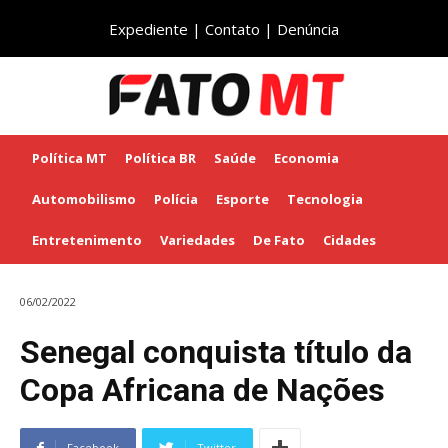
Expediente
|
Contato
|
Denúncia
Política MT
Política BR
Saúde
Economia
Automobilismo
Polícia
Esporte
Tecnologia
Entretenimento
Variedades
De Fato
Cidades
06/02/2022
Senegal conquista título da
Copa Africana de Nações
Facebook
Twitter