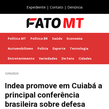
Expediente
|
Contato
|
Denúncia
Política MT
Política BR
Saúde
Economia
Automobilismo
Polícia
Esporte
Tecnologia
Entretenimento
Variedades
De Fato
Cidades
12/06/2026
Indea promove em Cuiabá a
principal conferência
brasileira sobre defesa