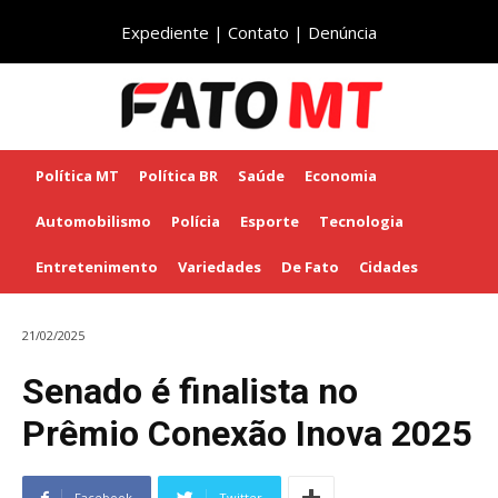
Expediente
|
Contato
|
Denúncia
Política MT
Política BR
Saúde
Economia
Automobilismo
Polícia
Esporte
Tecnologia
Entretenimento
Variedades
De Fato
Cidades
21/02/2025
Senado é finalista no
Prêmio Conexão Inova 2025
Facebook
Twitter