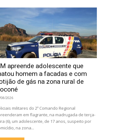
M apreende adolescente que
atou homem a facadas e com
otijão de gás na zona rural de
oconé
/08/2026
liciais militares do 2º Comando Regional
reenderam em flagrante, na madrugada de terça-
ira (6), um adolescente, de 17 anos, suspeito por
micídio, na zona...