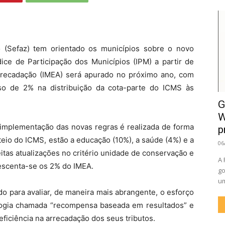
 (Sefaz) tem orientado os municípios sobre o novo
dice de Participação dos Municípios (IPM) a partir de
rrecadação (IMEA) será apurado no próximo ano, com
so de 2% na distribuição da cota-parte do ICMS às
G
W
 implementação das novas regras é realizada de forma
p
rateio do ICMS, estão a educação (10%), a saúde (4%) e a
06
eitas atualizações no critério unidade de conservação e
A 
rescenta-se os 2% do IMEA.
go
um
do para avaliar, de maneira mais abrangente, o esforço
dologia chamada “recompensa baseada em resultados” e
iciência na arrecadação dos seus tributos.