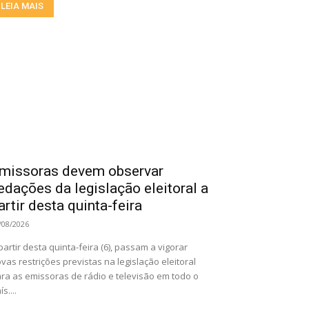
LEIA MAIS
missoras devem observar
edações da legislação eleitoral a
artir desta quinta-feira
/08/2026
partir desta quinta-feira (6), passam a vigorar
vas restrições previstas na legislação eleitoral
ra as emissoras de rádio e televisão em todo o
ís....