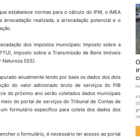
ue estabelece normas para o cálculo do IPM, o IMEA
a arrecadação realizada, a arrecadação potencial e o
ação.
recadação dos impostos municipais: Imposto sobre a
 (IPTU), Imposto sobre a Transmissão de Bens Imóveis
 Natureza (ISS).
O
i
á apurado anualmente tendo por base os dados dos dois
c
eção do valor adicionado bruto de serviços do PIB
06
dice do próximo ano serão coletados dados municipais
A 
r meio do portal de serviços do Tribunal de Contas de
(5
m formulário específico para coleta dos dados dos
gr
ca
encher o formulário, é necessário ter acesso ao portal