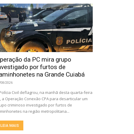
peração da PC mira grupo
nvestigado por furtos de
aminhonetes na Grande Cuiabá
/08/2026
Polícia Civil deflagrou, na manhã desta quarta-feira
), a Operação Conexão CPA para desarticular um
upo criminoso investigado por furtos de
minhonetes na região metropolitana...
LEIA MAIS