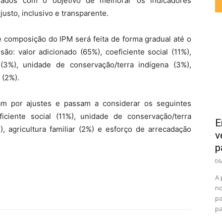
terados com o objetivo de melhorar os indicadores
justo, inclusivo e transparente.
 composição do IPM será feita de forma gradual até o
ão: valor adicionado (65%), coeficiente social (11%),
(3%), unidade de conservação/terra indígena (3%),
 (2%).
m por ajustes e passam a considerar os seguintes
ficiente social (11%), unidade de conservação/terra
E
, agricultura familiar (2%) e esforço de arrecadação
v
p
06
A 
no
pa
pa